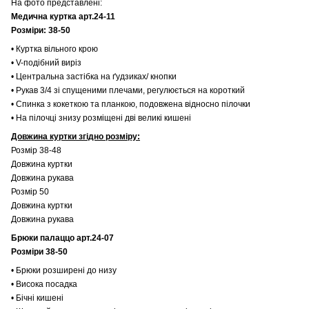
На фото представлені:
Медична куртка арт.24-11
Розміри: 38-50
• Куртка вільного крою
• V-подібний виріз
• Центральна застібка на ґудзиках/ кнопки
• Рукав 3/4 зі спущеними плечами, регулюється на короткий
• Спинка з кокеткою та планкою, подовжена відносно пілочки
• На пілочці знизу розміщені дві великі кишені
Довжина куртки згідно розміру:
Розмір 38-48
Довжина куртки
Довжина рукава
Розмір 50
Довжина куртки
Довжина рукава
Брюки палаццо арт.24-07
Розміри 38-50
• Брюки розширені до низу
• Висока посадка
• Бічні кишені