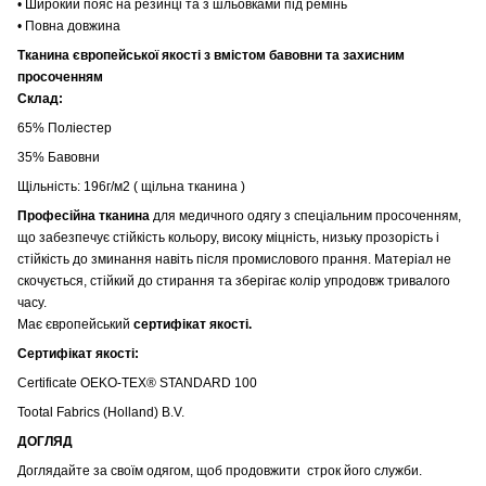
• Широкий пояс на резинці та з шльовками під ремінь
• Повна довжина
Тканина європейської якості з вмістом бавовни та захисним
просоченням
Склад:
65% Поліестер
35% Бавовни
Щільність: 196г/м2 ( щільна тканина )
Професійна тканина
для медичного одягу з спеціальним просоченням,
що забезпечує стійкість кольору, високу міцність, низьку прозорість і
стійкість до зминання навіть після промислового прання. Матеріал не
скочується, стійкий до стирання та зберігає колір упродовж тривалого
часу.
Має європейський
сертифікат якості.
Сертифікат якості:
Certificate OEKO-TEX® STANDARD 100
Tootal Fabrics (Holland) B.V.
ДОГЛЯД
Доглядайте за своїм одягом, щоб продовжити строк його служби.