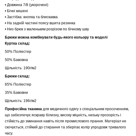
• Довжина 7/8 (укорочені)
• Бічні кишені
• Застібка: кнопка та блискавка
• На задній частині поясу вшита резинка
• Низ брюк з маленьким розрізом по бічному шву
Брюки можна комбінувати будь-якого кольору та моделі
Куртка склад:
50% Поліестер
50% Бавовна
Щільність: 190г/м2
Брюки склад:
65% Поліестер
35% Бавовни
Щільність: 196г/м2
Професійна тканина
для медичного одягу з спеціальним просоченням,
що забезпечує яскраву білизну, високу міцність, низьку прозорість і
стійкість до зминання навіть після промислового прання. Матеріал не
скочується, стійкий до стирання та зберігає колір упродовж тривалого
часу.