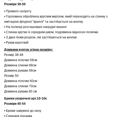
Розміри 38-50
• Прямого силуету
• Горловина оброблена круглим вирізом, який переходить на спинку з
емітацією фігурної "краплі" та застібається на кнопку
• На поличці розташовані нагрудні кишені
• Спинка куртки із середнім швом, подовжена відносно полички
• З двох боків розрізи, які застібаються на кнопки
• Рукав короткий
Довжини курток згідно розміру:
Розмір 38-48
Довжина пілочки 58см
Довжина спинки 68см
Довжина рукава 58см
Розмір 50
Довжина пілочки 60см
Довжина спинки 70см
Довжина рукава 60 см
Брюки укорочені арт.10-10к
Розміри 40-54
• Брюки завужені до низу
• Середня посадка