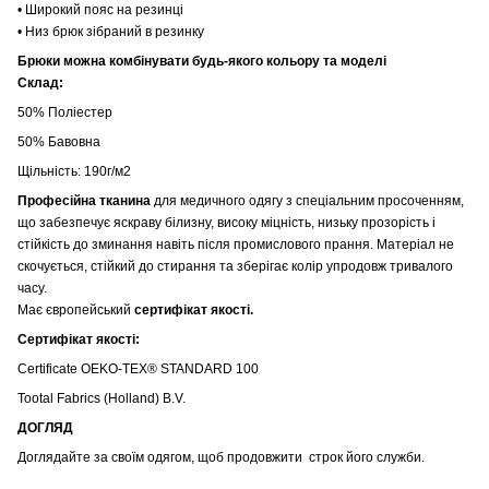
• Широкий пояс на резинці
• Низ брюк зібраний в резинку
Брюки можна комбінувати будь-якого кольору та моделі
Склад:
50% Поліестер
50% Бавовна
Щільність: 190г/м2
Професійна тканина
для медичного одягу з спеціальним просоченням,
що забезпечує яскраву білизну, високу міцність, низьку прозорість і
стійкість до зминання навіть після промислового прання. Матеріал не
скочується, стійкий до стирання та зберігає колір упродовж тривалого
часу.
Має європейський
сертифікат якості.
Сертифікат якості:
Certificate OEKO-TEX® STANDARD 100
Tootal Fabrics (Holland) B.V.
ДОГЛЯД
Доглядайте за своїм одягом, щоб продовжити строк його служби.