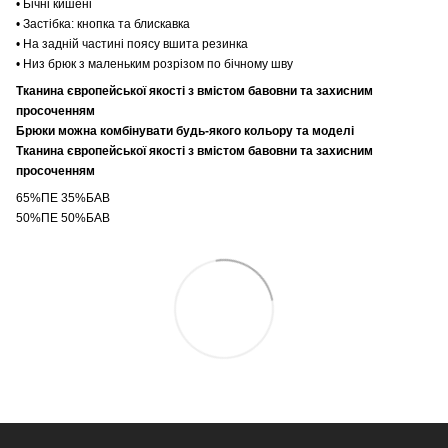
• Бічні кишені
• Застібка: кнопка та блискавка
• На задній частині поясу вшита резинка
• Низ брюк з маленьким розрізом по бічному шву
Тканина європейської якості з вмістом бавовни та захисним
просоченням
Брюки можна комбінувати будь-якого кольору та моделі
Тканина європейської якості з вмістом бавовни та захисним
просоченням
65%ПЕ 35%БАВ
50%ПЕ 50%БАВ