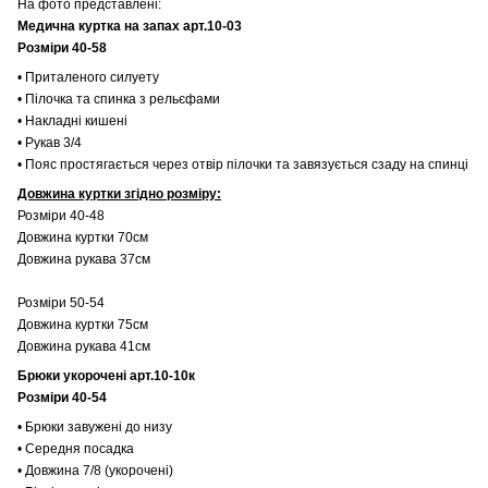
На фото представлені:
Медична куртка на запах арт.10-03
Розміри 40-58
• Приталеного силуету
• Пілочка та спинка з рельєфами
• Накладні кишені
• Рукав 3/4
• Пояс простягається через отвір пілочки та завязується сзаду на спинці
Довжина куртки згідно розміру:
Розміри 40-48
Довжина куртки 70см
Довжина рукава 37см
Розміри 50-54
Довжина куртки 75см
Довжина рукава 41см
Брюки укорочені арт.10-10к
Розміри 40-54
• Брюки завужені до низу
• Середня посадка
• Довжина 7/8 (укорочені)