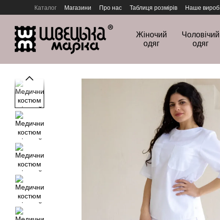
Перейти до основного контенту
Каталог
Магазини
Про нас
Таблиця розмірів
Наше вироб
Політика конфіденційності
Жіночий
Чоловічий
одяг
одяг