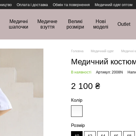
ництво
Оплата і доставка
Обмін та повернення
Медичний одяг оптом
Медичні
Медичне
Великі
Нові
Outlet
шапочки
взуття
розміри
моделі
Головна
Медичний одяг
Медичні 
Медичний костюм 
В наявності
Артикул: 2008N
Напи
2 100 ₴
Колір
Розмір