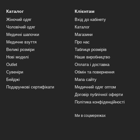
Каталог
Клієнтам
Жіночий одяг
Вхід до кабінету
Чоловічий одяг
Каталог
Медичні шапочки
Магазини
Медичне взуття
Про нас
Великі розміри
Таблиця розмірів
Нові моделі
Наше виробництво
Outlet
Оплата і доставка
Сувеніри
Обмін та повернення
Бейджі
Мапа сайту
Подарункові сертифікати
Медичний одяг оптом
Договір публічної оферти
Політика конфіденційності
Ми в соцмережах