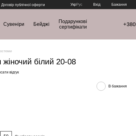
Укр
Рус
Вхід
Бажання
Договір публічної оферти
Подарункові
+380
Сувеніри
Бейджі
сертифікати
костюми
жіночий білий 20-08
сати відгук
В бажання