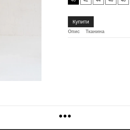
40
42
44
46
48
Купити
Опис
Тканина