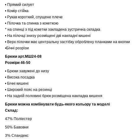
• Прямий силует
• Комір стійка
• Рукав короткий, спущене плече
• Пілочка та спинка з кокеткою
* на спинці з під кокетки закладена зустрична складка
• На пілочці знизу розміщені дві накладні кишені
• Верх пілочки має центральну застібку оброблену планками на кнопки
•Бічні розрізи
Брюки арт.МШ24-08
Розміри 46-50
• Брюки завужені до низу
• Висока посадка
• Бічні кишені
• Широкий пояс на резинці
• На задній половині брюк розміщена накладка кишеня
Брюки можна комбінувати будь-якого кольору та моделі
Склад:
47% Поліестер
50% Бавовни
3% Спандекс