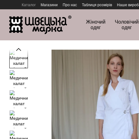
Перейти до основного контенту
Каталог
Магазини
Про нас
Таблиця розмірів
Наше вироб
Політика конфіденційності
Жіночий
Чоловічий
одяг
одяг