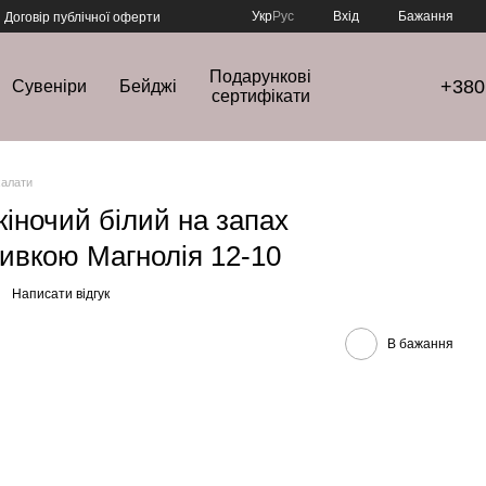
Укр
Рус
Вхід
Бажання
Договір публічної оферти
Подарункові
+380
Сувеніри
Бейджі
сертифікати
халати
іночий білий на запах
ивкою Магнолія 12-10
Написати відгук
В бажання