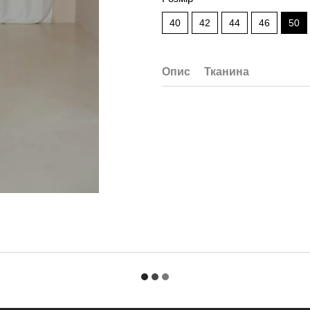
40
42
44
46
50
Опис
Тканина