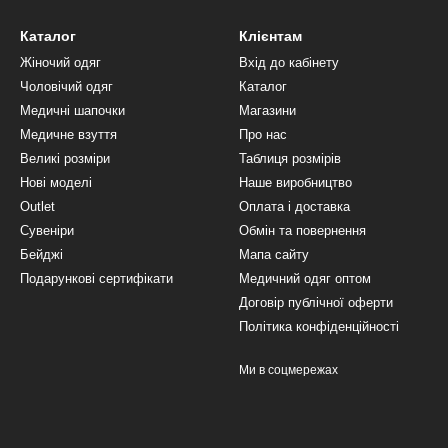
Каталог
Клієнтам
Жіночий одяг
Вхід до кабінету
Чоловічий одяг
Каталог
Медичні шапочки
Магазини
Медичне взуття
Про нас
Великі розміри
Таблиця розмірів
Нові моделі
Наше виробництво
Outlet
Оплата і доставка
Сувеніри
Обмін та повернення
Бейджі
Мапа сайту
Подарункові сертифікати
Медичний одяг оптом
Договір публічної оферти
Політика конфіденційності
Ми в соцмережах