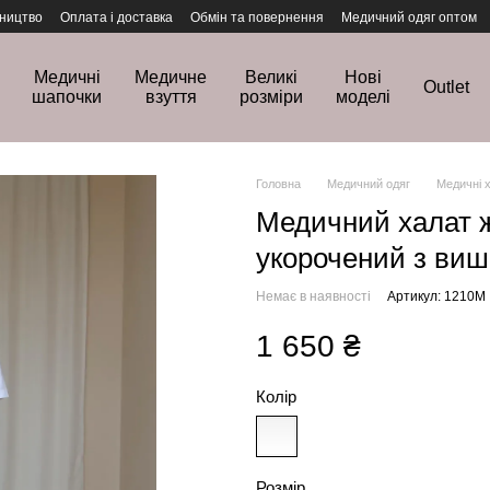
ництво
Оплата і доставка
Обмін та повернення
Медичний одяг оптом
Медичні
Медичне
Великі
Нові
Outlet
шапочки
взуття
розміри
моделі
Головна
Медичний одяг
Медичні 
Медичний халат ж
укорочений з виш
Немає в наявності
Артикул: 1210M
1 650 ₴
Колір
Розмір