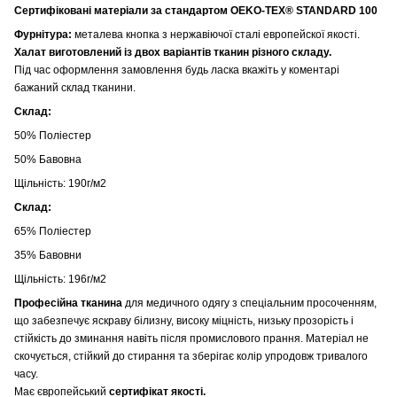
Сертифіковані матеріали за стандартом OEKO-TEX® STANDARD 100
Фурнітура:
металева кнопка з нержавіючої сталі европейскої якості.
Халат виготовлений із двох варіантів тканин рiзного складу.
Під час оформлення замовлення будь ласка вкажіть у коментарі
бажаний склад тканини.
Склад:
50% Поліестер
50% Бавовна
Щільність: 190г/м2
Склад:
65% Поліестер
35% Бавовни
Щільність: 196г/м2
Професійна тканина
для медичного одягу з спеціальним просоченням,
що забезпечує яскраву білизну, високу міцність, низьку прозорість і
стійкість до зминання навіть після промислового прання. Матеріал не
скочується, стійкий до стирання та зберігає колір упродовж тривалого
часу.
Має європейський
сертифікат якості.