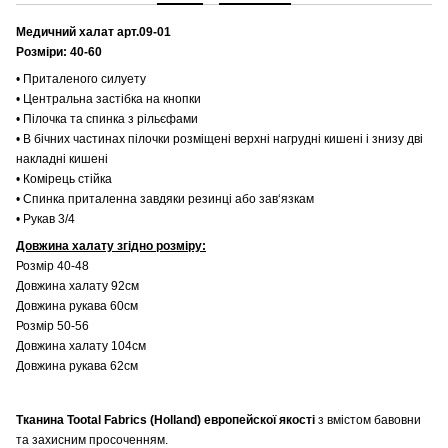
Медичний халат арт.09-01
Розміри: 40-60
• Приталеного силуету
• Центральна застібка на кнопки
• Пілочка та спинка з рільєфами
• В бічних частинах пілочки розміщені верхні нагрудні кишені і знизу дві
накладні кишені
• Комірець стійка
• Спинка приталенна завдяки резинці або зав‘язкам
• Рукав 3/4
Довжина халату згідно розміру:
Розмір 40-48
Довжина халату 92см
Довжина рукава 60см
Розмір 50-56
Довжина халату 104см
Довжина рукава 62см
Тканина Tootal Fabrics (Holland) европейскої якості
з вмістом бавовни
та захисним просоченням.