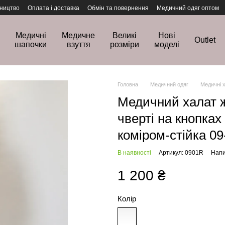
ництво
Оплата і доставка
Обмін та повернення
Медичний одяг оптом
Медичні
Медичне
Великі
Нові
Outlet
шапочки
взуття
розміри
моделі
Головна
Медичний одяг
Медичні 
Медичний халат ж
чверті на кнопка
коміром-стійка 09
В наявності
Артикул: 0901R
Напи
1 200 ₴
Колір