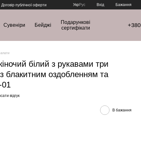
Укр
Рус
Вхід
Бажання
Договір публічної оферти
Подарункові
+380
Сувеніри
Бейджі
сертифікати
халати
іночий білий з рукавами три
х з блакитним оздобленням та
-01
сати відгук
В бажання