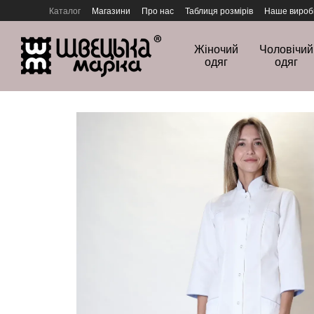
Перейти до основного контенту
Каталог
Магазини
Про нас
Таблиця розмірів
Наше вироб
Політика конфіденційності
Жіночий
Чоловічий
одяг
одяг