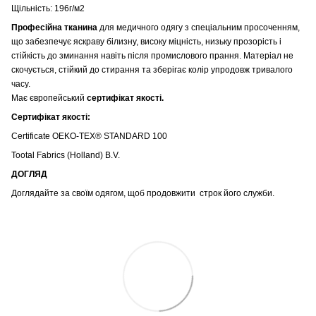
Щільність: 196г/м2
Професійна тканина
для медичного одягу з спеціальним просоченням,
що забезпечує яскраву білизну, високу міцність, низьку прозорість і
стійкість до зминання навіть після промислового прання. Матеріал не
скочується, стійкий до стирання та зберігає колір упродовж тривалого
часу.
Має європейський
сертифікат якості.
Сертифікат якості:
Certificate OEKO-TEX® STANDARD 100
Tootal Fabrics (Holland) B.V.
ДОГЛЯД
Доглядайте за своїм одягом, щоб продовжити строк його служби.