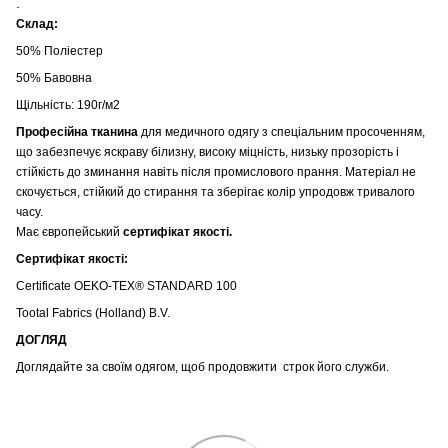
.
Склад:
50% Поліестер
50% Бавовна
Щільність: 190г/м2
Професійна тканина
для медичного одягу з спеціальним просоченням,
що забезпечує яскраву білизну, високу міцність, низьку прозорість і
стійкість до зминання навіть після промислового прання. Матеріал не
скочується, стійкий до стирання та зберігає колір упродовж тривалого
часу.
Має європейський
сертифікат якості.
Сертифікат якості:
Certificate OEKO-TEX® STANDARD 100
Tootal Fabrics (Holland) B.V.
ДОГЛЯД
Доглядайте за своїм одягом, щоб продовжити строк його служби.