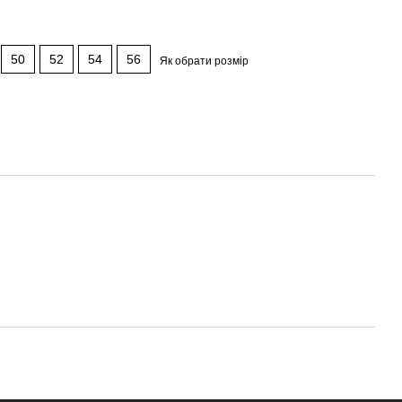
50
52
54
56
Як обрати розмір