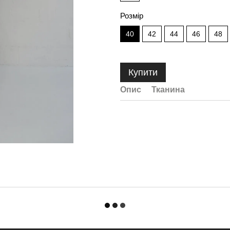
Розмір
40
42
44
46
48
Купити
Опис
Тканина