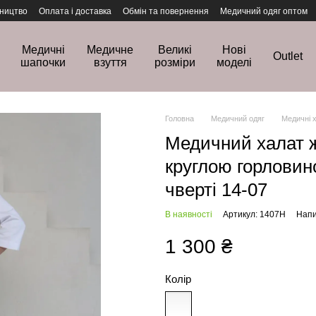
ництво
Оплата і доставка
Обмін та повернення
Медичний одяг оптом
Медичні
Медичне
Великі
Нові
Outlet
шапочки
взуття
розміри
моделі
Головна
Медичний одяг
Медичні 
Медичний халат ж
круглою горловин
чверті 14-07
В наявності
Артикул: 1407H
Напи
1 300 ₴
Колір