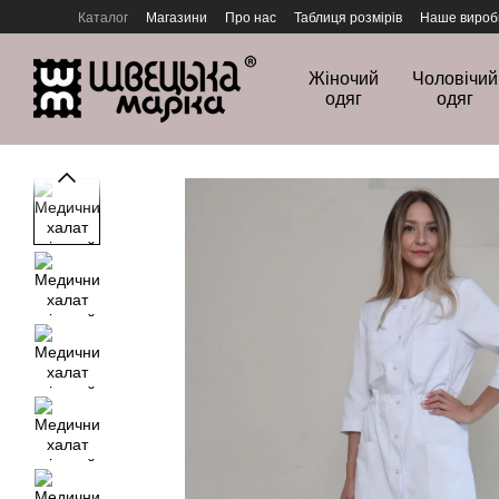
Перейти до основного контенту
Каталог
Магазини
Про нас
Таблиця розмірів
Наше вироб
Політика конфіденційності
Жіночий
Чоловічий
одяг
одяг