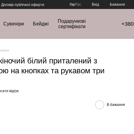
Укр
Рус
Вхід
Бажання
Договір публічної оферти
Подарункові
+380
Сувеніри
Бейджі
сертифікати
халати
іночий білий приталений з
ою на кнопках та рукавом три
сати відгук
В бажання