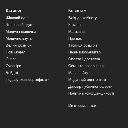
Каталог
Клієнтам
Жіночий одяг
Вхід до кабінету
Чоловічий одяг
Каталог
Медичні шапочки
Магазини
Медичне взуття
Про нас
Великі розміри
Таблиця розмірів
Нові моделі
Наше виробництво
Outlet
Оплата і доставка
Сувеніри
Обмін та повернення
Бейджі
Мапа сайту
Подарункові сертифікати
Медичний одяг оптом
Договір публічної оферти
Політика конфіденційності
Ми в соцмережах