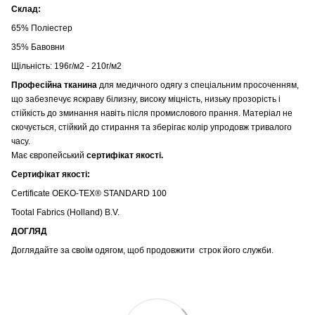
Склад:
65% Поліестер
35% Бавовни
Щільність: 196г/м2 - 210г/м2
Професійна тканина
для медичного одягу з спеціальним просоченням,
що забезпечує яскраву білизну, високу міцність, низьку прозорість і
стійкість до зминання навіть після промислового прання. Матеріал не
скочується, стійкий до стирання та зберігає колір упродовж тривалого
часу.
Має європейський
сертифікат якості.
Сертифікат якості:
Certificate OEKO-TEX® STANDARD 100
Tootal Fabrics (Holland) B.V.
ДОГЛЯД
Доглядайте за своїм одягом, щоб продовжити строк його служби.