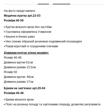
На фото представлені:
Медична куртка арт.22-03
Розміри 40-50
• Куртка вільного крою без застібки
• Горловина оформлена V-вирізом
• Кишені в бічних швах
• Низ спинки зібраний резинкою подовжений посередині
• Рукав короткий зі спущеними плечами
Довжини курток згідно розміру:
Розмір 40-48
Довжина куртки 61см
Довжина рукава 15,5см
Розмір 50
Довжина куртки 66см
Довжина рукава 17см
Брюки на зав'язках арт.20-04
Розміри 40-48
• Брюки вільного крою
• Пояс на резинці позаду та завʼязками спереду, дозволяє регулювати