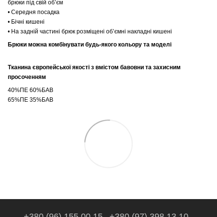
брюки під свій обʼєм
• Середня посадка
• Бічні кишені
• На задній частині брюк розміщені обʼємні накладні кишені
Брюки можна комбінувати будь-якого кольору та моделі
Тканина європейської якості з вмістом бавовни та захисним
просоченням
40%ПЕ 60%БАВ
65%ПЕ 35%БАВ
+380 (96) 155 00 15
+380 (97) 398 13 10