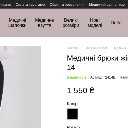
ництво
Оплата і доставка
Обмін та повернення
Медичний одяг оптом
Медичні
Медичне
Великі
Нові
Outlet
шапочки
взуття
розміри
моделі
Головна
Медичний одяг
Медичні 
Медичні брюки жі
14
В наявності
Артикул: 2414B
Напи
1 550 ₴
Колір
Розмір