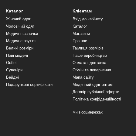
Каталог
Клієнтам
Жіночий одяг
Вхід до кабінету
Чоловічий одяг
Каталог
Медичні шапочки
Магазини
Медичне взуття
Про нас
Великі розміри
Таблиця розмірів
Нові моделі
Наше виробництво
Outlet
Оплата і доставка
Сувеніри
Обмін та повернення
Бейджі
Мапа сайту
Подарункові сертифікати
Медичний одяг оптом
Договір публічної оферти
Політика конфіденційності
Ми в соцмережах