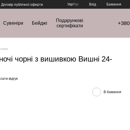
Укр
Рус
Вхід
Бажання
Договір публічної оферти
Подарункові
+380
Сувеніри
Бейджі
сертифікати
штани
ночі чорні з вишивкою Вишні 24-
сати відгук
В бажання