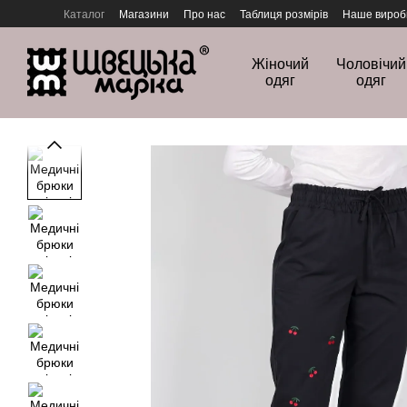
Перейти до основного контенту
Каталог
Магазини
Про нас
Таблиця розмірів
Наше вироб
Політика конфіденційності
Жіночий
Чоловічий
одяг
одяг