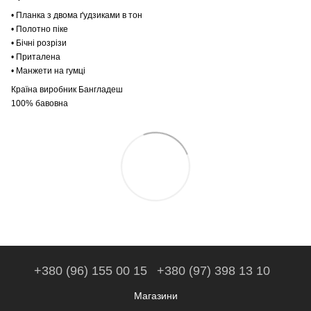
• Планка з двома ґудзиками в тон
• Полотно піке
• Бічні розрізи
• Приталена
• Манжети на гумці
Країна виробник Бангладеш
100% бавовна
+380 (96) 155 00 15
+380 (97) 398 13 10
Магазини