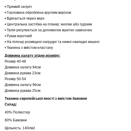
• Прямий силует
• Горловина оброблена круглим вирізом
• Вдягається через верх
• Центральна застібка на планку: кнопки або гудзики
• Талія регулюється за допомогою вшитих завязочок
• Рукав короткий
• На пілочці розміщені нагрудні та нижні накладні кишені
• Тканина з вмістом еластану
Довжина халату згідно розміру:
Розмір 40-48
Довжина халату 94см
Довжина рукава 23см
Розмір 50-54
Довжина халату 96см
Довжина рукава 25см
Тканина європейської якості з вмістом бавовни
Склад:
40% Поліестер
60% Бавовни
Щільність: 140г/м2