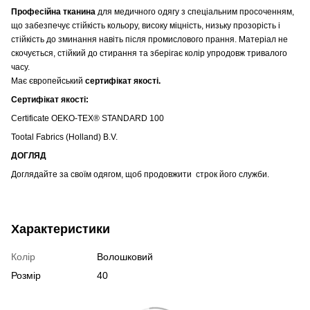
Професійна тканина
для медичного одягу з спеціальним просоченням,
що забезпечує стійкість кольору
, високу міцність, низьку прозорість і
стійкість до зминання навіть після промислового прання. Матеріал не
скочується, стійкий до стирання та зберігає колір упродовж тривалого
часу.
Має європейський
сертифікат якості.
Сертифікат якості:
Certificate OEKO-TEX® STANDARD 100
Tootal Fabrics (Holland) B.V.
ДОГЛЯД
Доглядайте за своїм одягом, щоб продовжити строк його служби.
Характеристики
Колір
Волошковий
Розмір
40