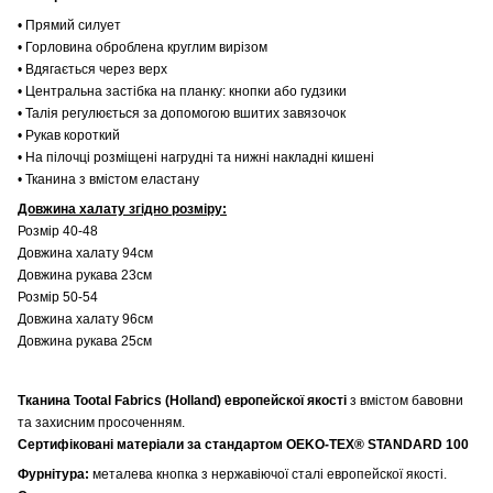
• Прямий силует
• Горловина оброблена круглим вирізом
• Вдягається через верх
• Центральна застібка на планку: кнопки або гудзики
• Талія регулюється за допомогою вшитих завязочок
• Рукав короткий
• На пілочці розміщені нагрудні та нижні накладні кишені
• Тканина з вмістом еластану
Довжина халату згідно розміру:
Розмір 40-48
Довжина халату 94см
Довжина рукава 23см
Розмір 50-54
Довжина халату 96см
Довжина рукава 25см
Тканина Tootal Fabrics (Holland) европейскої якості
з вмістом бавовни
та захисним просоченням.
Сертифіковані матеріали за стандартом OEKO-TEX® STANDARD 100
Фурнітура:
металева кнопка з нержавіючої сталі европейскої якості.