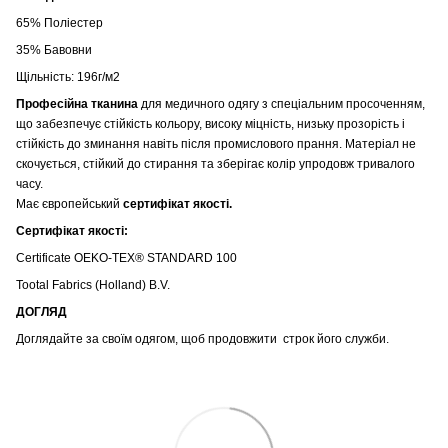
65% Поліестер
35% Бавовни
Щільність: 196г/м2
Професійна тканина
для медичного одягу з спеціальним просоченням,
що забезпечує стійкість кольору
, високу міцність, низьку прозорість і
стійкість до зминання навіть після промислового прання. Матеріал не
скочується, стійкий до стирання та зберігає колір упродовж тривалого
часу.
Має європейський
сертифікат якості.
Сертифікат якості:
Certificate OEKO-TEX® STANDARD 100
Tootal Fabrics (Holland) B.V.
ДОГЛЯД
Доглядайте за своїм одягом, щоб продовжити строк його служби.