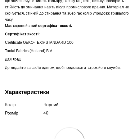
що забезпечує стійкість кольору
, високу міцність, низьку прозорість і
стійкість до зминання навіть після промислового прання. Матеріал не
скочується, стійкий до стирання та зберігає колір упродовж тривалого
часу.
Має європейський
сертифікат якості.
Сертифікат якості:
Certificate OEKO-TEX® STANDARD 100
Tootal Fabrics (Holland) B.V.
ДОГЛЯД
Доглядайте за своїм одягом, щоб продовжити строк його служби.
Характеристики
Колір
Чорний
Розмір
40