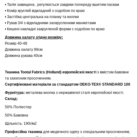
• Талія завищена , регулюється завдяки попереду вшитим паскам
• Комір круглий відкладний з оздобою по краю
• Застібка центральна на планку та кнопки
• Рукав 3/4 з відкладними заокругленими манжетами
• Кишені накладні закругленой форми с оздобою по краю
Довжина халату згідно розміру:
Розмір 40-48
Довжина халату 99см
Довжина рукава 40см
Тканина Tootal Fabrics (Holland) европейскої якості
з вмістом бавовни
та захисним просоченням.
Сертифіковані матеріали за стандартом OEKO-TEX® STANDARD 100
Фурнітура:
металева кнопка з нержавіючої сталі европейскої якості.
Склад:
50% Поліестер
50% Бавовна
Щільність: 190г/м2
Професійна тканина
для медичного одягу з спеціальним просоченням,