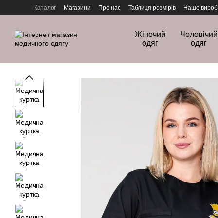
Перейти до основного контенту
Каталог
Магазини
Про нас
Таблиця розмірів
Наше вироб
Політика конфіденційності
Жіночий
Чоловічий
одяг
одяг