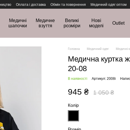
ництво
Оплата і доставка
Обмін та повернення
Медичний одяг оптом
Медичні
Медичне
Великі
Нові
Outlet
шапочки
взуття
розміри
моделі
Головна
Медичний одяг
Медичні 
Медична куртка ж
20-08
В наявності
Артикул: 2008i
Напис
945 ₴
1 050 ₴
Колір
Розмір