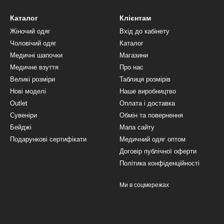
Каталог
Клієнтам
Жіночий одяг
Вхід до кабінету
Чоловічий одяг
Каталог
Медичні шапочки
Магазини
Медичне взуття
Про нас
Великі розміри
Таблиця розмірів
Нові моделі
Наше виробництво
Outlet
Оплата і доставка
Сувеніри
Обмін та повернення
Бейджі
Мапа сайту
Подарункові сертифікати
Медичний одяг оптом
Договір публічної оферти
Політика конфіденційності
Ми в соцмережах