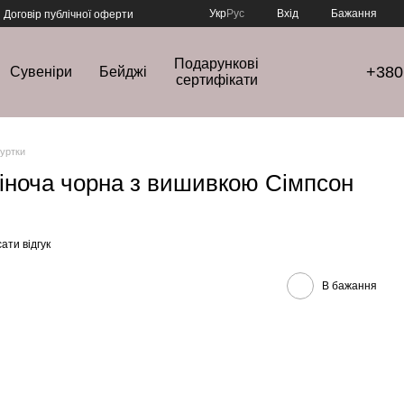
Укр
Рус
Вхід
Бажання
Договір публічної оферти
Подарункові
+380
Сувеніри
Бейджі
сертифікати
куртки
іноча чорна з вишивкою Сімпсон
ати відгук
В бажання