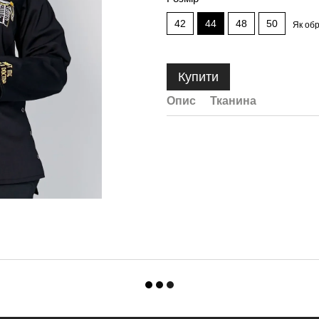
42
44
48
50
Як об
Купити
Опис
Тканина