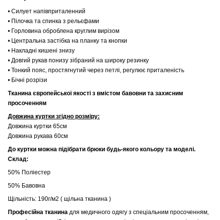
• Силует напівприталенний
• Пілочка та спинка з рельєфами
• Горловина оброблена круглим вирізом
• Центральна застібка на планку та кнопки
• Накладні кишені знизу
• Довгий рукав понизу зібраний на широку резинку
• Тонкий пояс, простягнутий через петлі, регулює приталеність
• Бічні розрізи
Тканина європейської якості з вмістом бавовни та захисним
просоченням
Довжина куртки згідно розміру:
Довжина куртки 65см
Довжина рукава 60см
До куртки можна підібрати брюки будь-якого кольору та моделі.
Склад:
50% Поліестер
50% Бавовна
Щільність: 190г/м2 ( щільна тканина )
Професійна тканина
для медичного одягу з спеціальним просоченням,