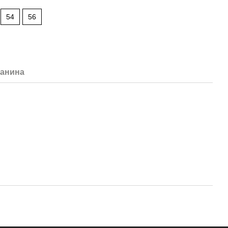
54
56
канина