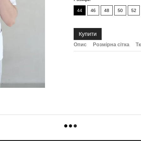
44
46
48
50
52
Купити
Опис
Розмірна сітка
Т