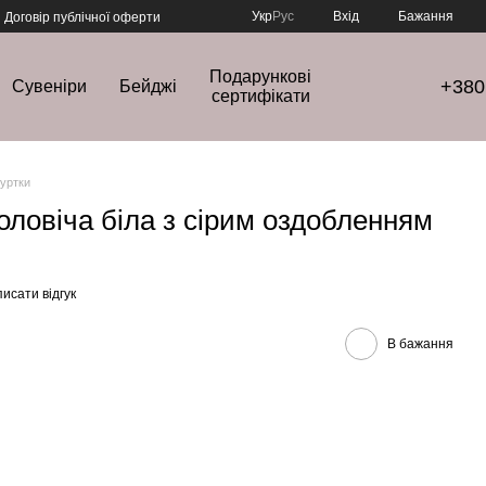
Укр
Рус
Вхід
Бажання
Договір публічної оферти
Подарункові
+380
Сувеніри
Бейджі
сертифікати
куртки
оловіча біла з сірим оздобленням
исати відгук
В бажання