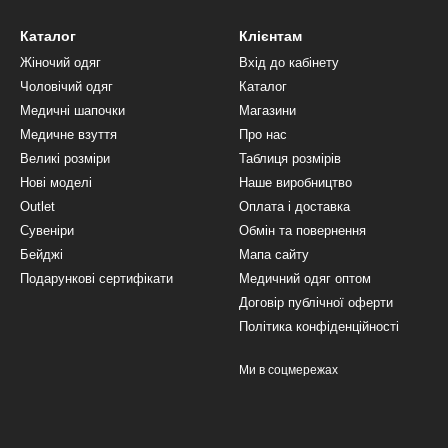
Каталог
Клієнтам
Жіночий одяг
Вхід до кабінету
Чоловічий одяг
Каталог
Медичні шапочки
Магазини
Медичне взуття
Про нас
Великі розміри
Таблиця розмірів
Нові моделі
Наше виробництво
Outlet
Оплата і доставка
Сувеніри
Обмін та повернення
Бейджі
Мапа сайту
Подарункові сертифікати
Медичний одяг оптом
Договір публічної оферти
Політика конфіденційності
Ми в соцмережах