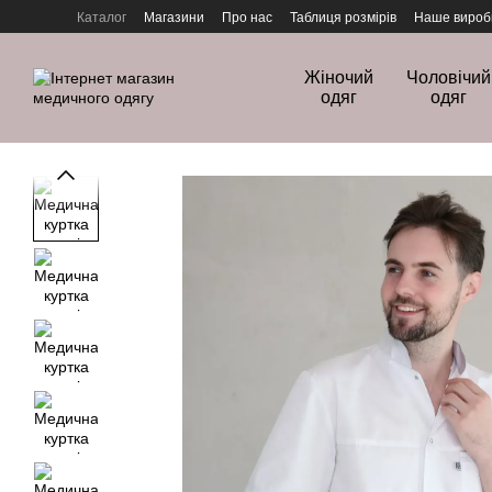
Перейти до основного контенту
Каталог
Магазини
Про нас
Таблиця розмірів
Наше вироб
Політика конфіденційності
Жіночий
Чоловічий
одяг
одяг