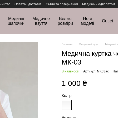
ництво
Оплата і доставка
Обмін та повернення
Медичний одяг оптом
Медичні
Медичне
Великі
Нові
Outlet
шапочки
взуття
розміри
моделі
Головна
Медичний одяг
Медичні 
Медична куртка ч
МК-03
В наявності
Артикул: MK03ac
Нап
1 000 ₴
Колір
Розміри