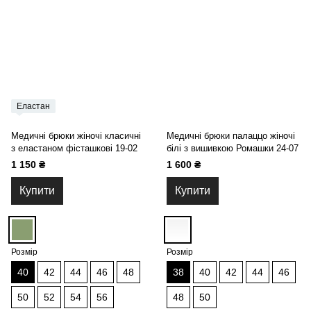
Еластан
Медичні брюки жіночі класичні
Медичні брюки палаццо жіночі
з еластаном фісташкові 19-02
білі з вишивкою Ромашки 24-07
1 150 ₴
1 600 ₴
Купити
Купити
Розмір
Розмір
40
42
44
46
48
38
40
42
44
46
50
52
54
56
48
50