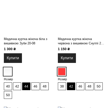
Медична куртка жіноча біла з
Медична куртка жіноча
вишивкою Зуби 20-08
червона з вишивкою Снуппі 20-
08
1 300 ₴
1 150 ₴
Купити
Купити
Розмір
Розмір
40
42
44
46
48
38
42
46
48
50
50