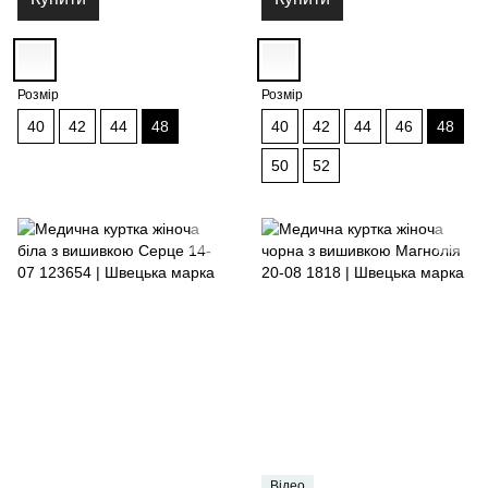
Розмір
Розмір
40
42
44
48
40
42
44
46
48
50
52
Відео