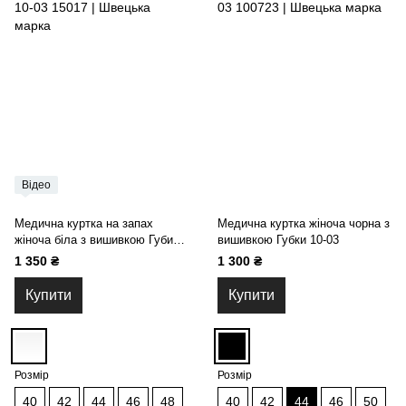
Відео
Медична куртка на запах
Медична куртка жіноча чорна з
жіноча біла з вишивкою Губи
вишивкою Губки 10-03
10-03
1 350 ₴
1 300 ₴
Купити
Купити
Розмір
Розмір
40
42
44
46
48
40
42
44
46
50