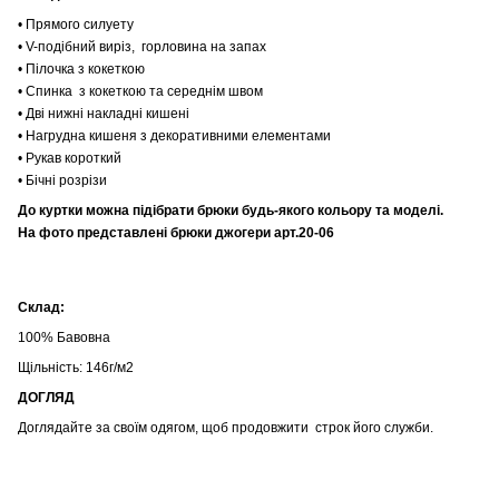
• Прямого силуету
• V-подібний виріз, горловина на запах
• Пілочка з кокеткою
• Спинка з кокеткою та середнім швом
• Дві нижні накладні кишені
• Нагрудна кишеня з декоративними елементами
• Рукав короткий
• Бічні розрізи
До куртки можна підібрати брюки будь-якого кольору та моделі.
На фото представлені брюки джогери арт.20-06
Склад:
100% Бавовна
Щільність: 146г/м2
ДОГЛЯД
Доглядайте за своїм одягом, щоб продовжити строк його служби.