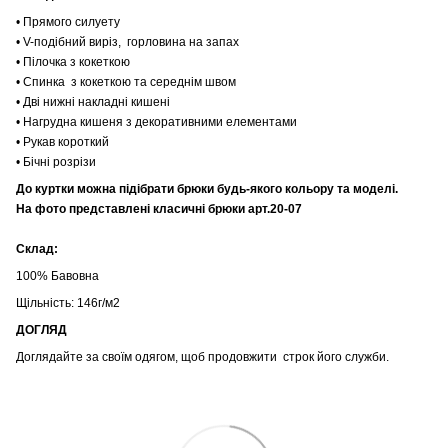
• Прямого силуету
• V-подібний виріз, горловина на запах
• Пілочка з кокеткою
• Спинка з кокеткою та середнім швом
• Дві нижні накладні кишені
• Нагрудна кишеня з декоративними елементами
• Рукав короткий
• Бічні розрізи
До куртки можна підібрати брюки будь-якого кольору та моделі.
На фото представлені класичні брюки арт.20-07
Склад:
100% Бавовна
Щільність: 146г/м2
ДОГЛЯД
Доглядайте за своїм одягом, щоб продовжити строк його служби.