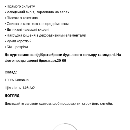
• Прямого силуету
• V-подібний виріз, горловина на запах
• Пілочка з кокеткою
• Спинка з кокеткою та середнім швом
• Дві нижні накладні кишені
• Нагрудна кишеня з декоративними елементами
• Рукав короткий
• Бічні розрізи
До куртки можна підібрати брюки будь-якого кольору та моделі. На
фото представлені брюки арт.20-09
Склад:
100% Бавовна
Щільність: 146г/м2
ДОГЛЯД
Доглядайте за своїм одягом, щоб продовжити строк його служби.