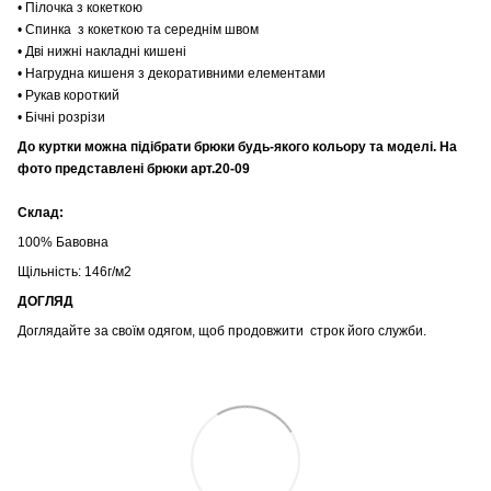
• Пілочка з кокеткою
• Спинка з кокеткою та середнім швом
• Дві нижні накладні кишені
• Нагрудна кишеня з декоративними елементами
• Рукав короткий
• Бічні розрізи
До куртки можна підібрати брюки будь-якого кольору та моделі. На
фото представлені брюки арт.20-09
Склад:
100% Бавовна
Щільність: 146г/м2
ДОГЛЯД
Доглядайте за своїм одягом, щоб продовжити строк його служби.