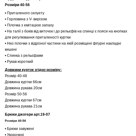
Розміри 40-56
• Приталеного силуету
• Горловина з V- вирізом
• Пілочка з емітацією запаху
• На талії з боків від виточок і до рельєфів на спинці є пояси на кнопках
для регулювання приталеності куртки
• Низ пілочки з відрізної частини на якій розміщені фігурні накладні
кишені
• Спинка з рельєфами
• Рукав короткий
Довжини курток згідно розміру:
Розмір 40-48
Довжина куртки 66см
Довжина рукава 20см
Розмір 50-56
Довжина куртки 67см
Довжина рукава 21см
Брюки джогери арт.19-07
Розміри 40-56
• Брюки завужені
• Укорочені