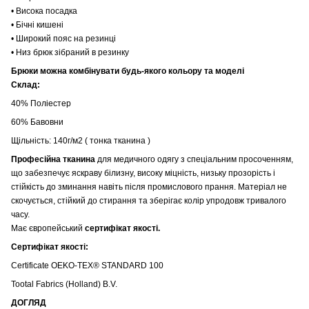
• Висока посадка
• Бічні кишені
• Широкий пояс на резинці
• Низ брюк зібраний в резинку
Брюки можна комбінувати будь-якого кольору та моделі
Склад:
40% Поліестер
60% Бавовни
Щільність: 140г/м2 ( тонка тканина )
Професійна тканина
для медичного одягу з спеціальним просоченням,
що забезпечує яскраву білизну, високу міцність, низьку прозорість і
стійкість до зминання навіть після промислового прання. Матеріал не
скочується, стійкий до стирання та зберігає колір упродовж тривалого
часу.
Має європейський
сертифікат якості.
Сертифікат якості:
Certificate OEKO-TEX® STANDARD 100
Tootal Fabrics (Holland) B.V.
ДОГЛЯД