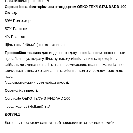
та захисним просоченням.
Сертифіковані матеріали за стандартом OEKO-TEX® STANDARD 100
Склад:
39% Поліестер
57% Бавовни
4% Еластан
Щільність: 140г/м2 ( тонка тканина )
Професійна тканина
для медичного одягу з спеціальним просоченням,
що забезпечує яскраву білизну, високу міцність, низьку прозорість і
стійкість до зминання навіть після промислового прання. Матеріал не
скочується, стійкий до стирання та зберігає колір упродовж тривалого
часу.
Має європейський
сертифікат якості.
Сертифікат якості:
Certificate OEKO-TEX® STANDARD 100
Tootal Fabrics (Holland) B.V.
ДОГЛЯД
Доглядайте за своїм одягом, щоб продовжити строк його служби.