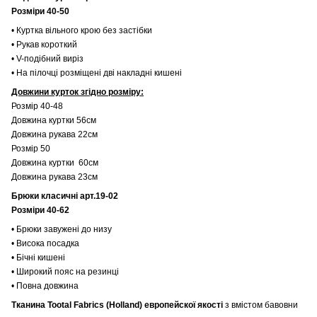
Розміри 40-50
• Куртка вільного крою без застібки
• Рукав короткий
• V-подібний виріз
• На пілочці розміщені дві накладні кишені
Довжини курток згідно розміру:
Розмір 40-48
Довжина куртки 56см
Довжина рукава 22см
Розмір 50
Довжина куртки 60см
Довжина рукава 23см
Брюки класичні арт.19-02
Розміри 40-62
• Брюки завужені до низу
• Висока посадка
• Бічні кишені
• Широкий пояс на резинці
• Повна довжина
Тканина Tootal Fabrics (Holland) европейскої якості
з вмістом бавовни