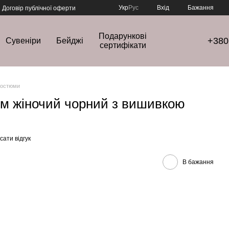
Укр
Рус
Вхід
Бажання
Договір публічної оферти
Подарункові
+380
Сувеніри
Бейджі
сертифікати
костюми
юм жіночий чорний з вишивкою
ати відгук
В бажання