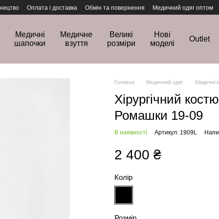
ництво
Оплата і доставка
Обмін та повернення
Медичний одяг оптом
Медичні
Медичне
Великі
Нові
Outlet
шапочки
взуття
розміри
моделі
Головна
Медичний одяг
Медичні 
Хірургічний кост
Ромашки 19-09
В наявності
Артикул: 1909L
Напис
2 400 ₴
Колір
Розмір