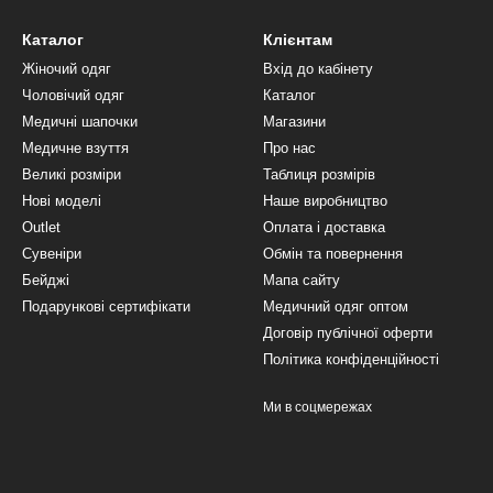
Каталог
Клієнтам
Жіночий одяг
Вхід до кабінету
Чоловічий одяг
Каталог
Медичні шапочки
Магазини
Медичне взуття
Про нас
Великі розміри
Таблиця розмірів
Нові моделі
Наше виробництво
Outlet
Оплата і доставка
Сувеніри
Обмін та повернення
Бейджі
Мапа сайту
Подарункові сертифікати
Медичний одяг оптом
Договір публічної оферти
Політика конфіденційності
Ми в соцмережах