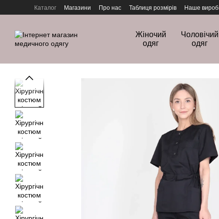
Перейти до основного контенту
Каталог
Магазини
Про нас
Таблиця розмірів
Наше вироб
Політика конфіденційності
Жіночий
Чоловічий
одяг
одяг