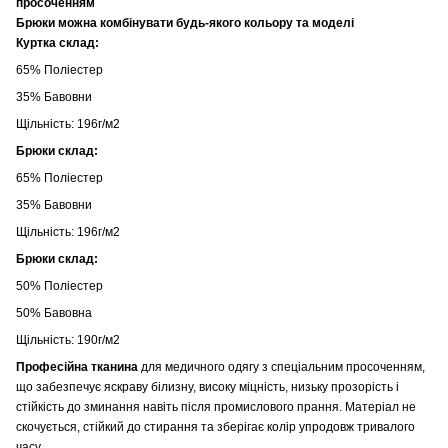
просоченням
Брюки можна комбінувати будь-якого кольору та моделі
Куртка склад:
65% Поліестер
35% Бавовни
Щільність: 196г/м2
Брюки склад:
65% Поліестер
35% Бавовни
Щільність: 196г/м2
Брюки склад:
50% Поліестер
50% Бавовна
Щільність: 190г/м2
Професійна тканина
для медичного одягу з спеціальним просоченням,
що забезпечує яскраву білизну, високу міцність, низьку прозорість і
стійкість до зминання навіть після промислового прання. Матеріал не
скочується, стійкий до стирання та зберігає колір упродовж тривалого
часу.