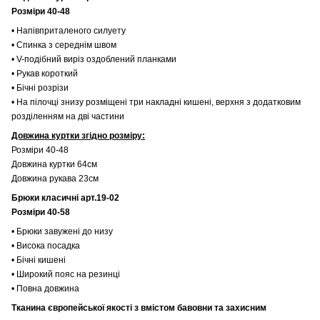
Розміри 40-48
• Напівприталеного силуету
• Спинка з середнім швом
• V-подібний виріз оздоблений планками
• Рукав короткий
• Бічні розрізи
• На пілочці знизу розміщені три накладні кишені, верхня з додатковим
розділенням на дві частини
Довжина куртки згідно розміру:
Розміри 40-48
Довжина куртки 64см
Довжина рукава 23см
Брюки класичні арт.19-02
Розміри 40-58
• Брюки завужені до низу
• Висока посадка
• Бічні кишені
• Широкий пояс на резинці
• Повна довжина
Тканина європейської якості з вмістом бавовни та захисним