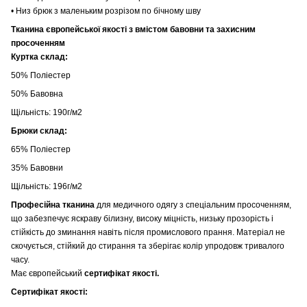
• Низ брюк з маленьким розрізом по бічному шву
Тканина європейської якості з вмістом бавовни та захисним
просоченням
Куртка склад:
50% Поліестер
50% Бавовна
Щільність: 190г/м2
Брюки склад:
65% Поліестер
35% Бавовни
Щільність: 196г/м2
Професійна тканина
для медичного одягу з спеціальним просоченням,
що забезпечує яскраву білизну, високу міцність, низьку прозорість і
стійкість до зминання навіть після промислового прання. Матеріал не
скочується, стійкий до стирання та зберігає колір упродовж тривалого
часу.
Має європейський
сертифікат якості.
Сертифікат якості: