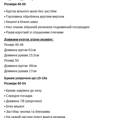
Розміри 40-50
• Куртка вільного крою без застібки
• Горловина оброблена круглим вирізом
• Кишені в бічних швах
• Низ спинки зібраний резинкою подовжений посередині
• Рукав короткий зі спущеними плечами
Довжини курток згідно розміру:
Розмір 40-48
Довжина куртки 61см
Довжина рукава 15,5см
Розмір 50
Довжина куртки 66см
Довжина рукава 17см
Брюки укорочені арт.10-10к
Розміри 40-54
• Брюки завужені до низу
• Середня посадка
• Довжина 7/8 (укорочені)
• Бічні кишені
• Застібка: кнопка та блискавка
• На задній частині поясу вшита резинка