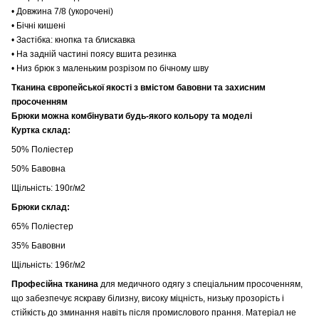
• Довжина 7/8 (укорочені)
• Бічні кишені
• Застібка: кнопка та блискавка
• На задній частині поясу вшита резинка
• Низ брюк з маленьким розрізом по бічному шву
Тканина європейської якості з вмістом бавовни та захисним
просоченням
Брюки можна комбінувати будь-якого кольору та моделі
Куртка склад:
50% Поліестер
50% Бавовна
Щільність: 190г/м2
Брюки склад:
65% Поліестер
35% Бавовни
Щільність: 196г/м2
Професійна тканина
для медичного одягу з спеціальним просоченням,
що забезпечує яскраву білизну, високу міцність, низьку прозорість і
стійкість до зминання навіть після промислового прання. Матеріал не