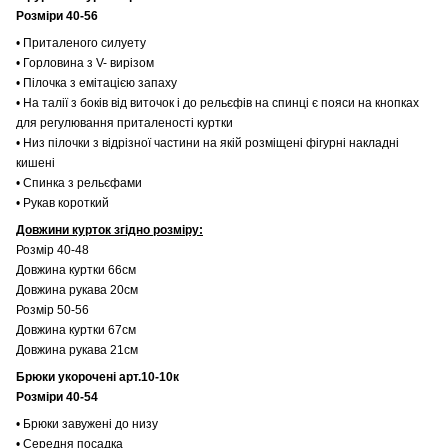
Розміри 40-56
• Приталеного силуету
• Горловина з V- вирізом
• Пілочка з емітацією запаху
• На талії з боків від виточок і до рельєфів на спинці є пояси на кнопках
для регулювання приталеності куртки
• Низ пілочки з відрізної частини на якій розміщені фігурні накладні
кишені
• Спинка з рельєфами
• Рукав короткий
Довжини курток згідно розміру:
Розмір 40-48
Довжина куртки 66см
Довжина рукава 20см
Розмір 50-56
Довжина куртки 67см
Довжина рукава 21см
Брюки укорочені арт.10-10к
Розміри 40-54
• Брюки завужені до низу
• Середня посадка