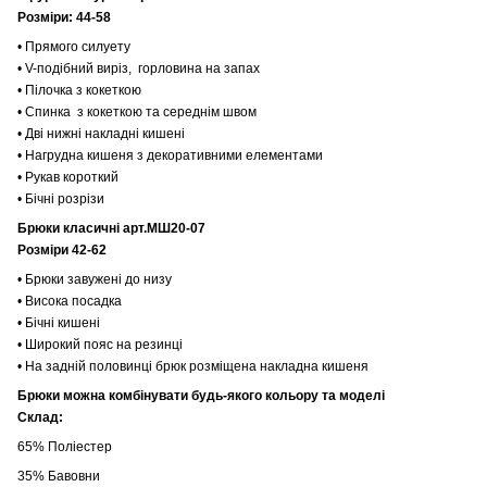
Розміри: 44-58
• Прямого силуету
• V-подібний виріз, горловина на запах
• Пілочка з кокеткою
• Спинка з кокеткою та середнім швом
• Дві нижні накладні кишені
• Нагрудна кишеня з декоративними елементами
• Рукав короткий
• Бічні розрізи
Брюки класичні арт.МШ20-07
Р
озміри 42-62
• Брюки завужені до низу
• Висока посадка
• Бічні кишені
• Широкий пояс на резинці
• На задній половинці брюк розміщена накладна кишеня
Брюки можна комбінувати будь-якого кольору та моделі
Склад:
65% Поліестер
35% Бавовни