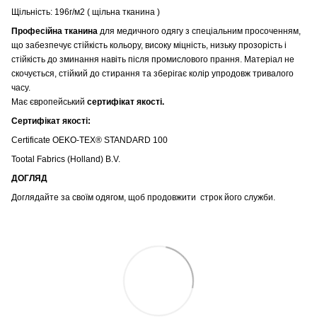
Щільність: 196г/м2 ( щільна тканина )
Професійна тканина
для медичного одягу з спеціальним просоченням,
що забезпечує стійкість кольору, високу міцність, низьку прозорість і
стійкість до зминання навіть після промислового прання. Матеріал не
скочується, стійкий до стирання та зберігає колір упродовж тривалого
часу.
Має європейський
сертифікат якості.
Сертифікат якості:
Certificate OEKO-TEX® STANDARD 100
Tootal Fabrics (Holland) B.V.
ДОГЛЯД
Доглядайте за своїм одягом, щоб продовжити строк його служби.