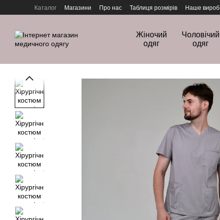
Перейти до основного контенту
Каталог
Магазини
Про нас
Таблиця розмірів
Наше вироб
Політика конфіденційності
Жіночий
Чоловічий
одяг
одяг