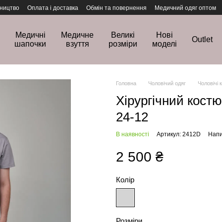
ництво
Оплата і доставка
Обмін та повернення
Медичний одяг оптом
Медичні
Медичне
Великі
Нові
Outlet
шапочки
взуття
розміри
моделі
Головна
Чоловічий одяг
Чоловічі
Хірургічний кост
24-12
В наявності
Артикул: 2412D
Напи
2 500 ₴
Колір
Розміри