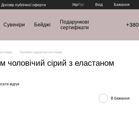
Укр
Рус
Вхід
Бажання
Договір публічної оферти
Подарункові
+380
Сувеніри
Бейджі
сертифікати
 костюми
Чоловічі хірургічні костюми
юм чоловічий сірий з еластаном
сати відгук
В бажання