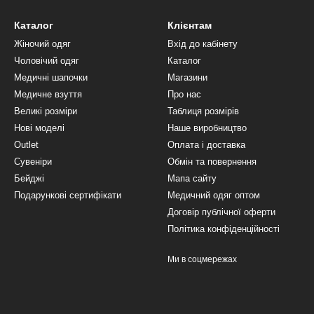
Каталог
Клієнтам
Жіночий одяг
Вхід до кабінету
Чоловічий одяг
Каталог
Медичні шапочки
Магазини
Медичне взуття
Про нас
Великі розміри
Таблиця розмірів
Нові моделі
Наше виробництво
Outlet
Оплата і доставка
Сувеніри
Обмін та повернення
Бейджі
Мапа сайту
Подарункові сертифікати
Медичний одяг оптом
Договір публічної оферти
Політика конфіденційності
Ми в соцмережах