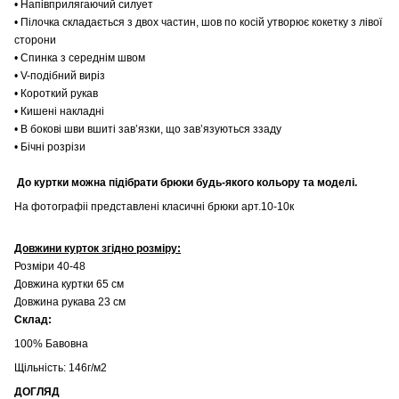
• Напівприлягаючий силует
• Пілочка складається з двох частин, шов по косій утворює кокетку з лівої
сторони
• Спинка з середнім швом
• V-подібний виріз
• Короткий рукав
• Кишені накладні
• В бокові шви вшиті зав’язки, що зав’язуються ззаду
• Бічні розрізи
До куртки можна підібрати брюки будь-якого кольору та моделі.
На фотографіі представлені класичні брюки арт.10-10к
Довжини курток згідно розміру:
Розміри 40-48
Довжина куртки 65 см
Довжина рукава 23 см
Склад:
100% Бавовна
Щільність: 146г/м2
ДОГЛЯД