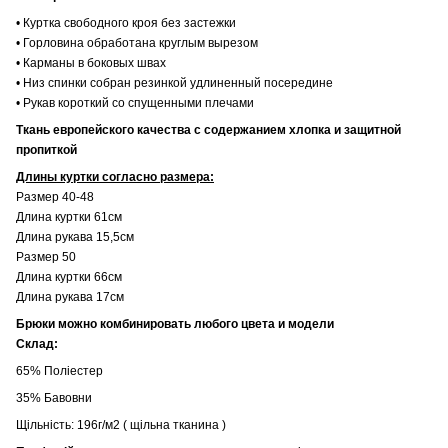
• Куртка свободного кроя без застежки
• Горловина обработана круглым вырезом
• Карманы в боковых швах
• Низ спинки собран резинкой удлиненный посередине
• Рукав короткий со спущенными плечами
Ткань европейского качества с содержанием хлопка и защитной
пропиткой
Длины куртки согласно размера:
Размер 40-48
Длина куртки 61см
Длина рукава 15,5см
Размер 50
Длина куртки 66см
Длина рукава 17см
Брюки можно комбинировать любого цвета и модели
Склад:
65% Поліестер
35% Бавовни
Щільність: 196г/м2 ( щільна тканина )