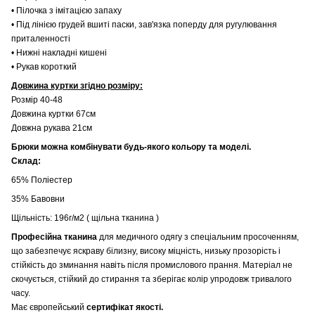
• Пілочка з імітацією запаху
• Під лінією грудей вшиті паски, зав'язка поперду для ругулювання
приталенності
• Нижні накладні кишені
• Рукав короткий
Довжина куртки згідно розміру:
Розмір 40-48
Довжина куртки 67см
Довжна рукава 21см
Брюки можна комбінувати будь-якого кольору та моделі.
Склад:
65% Поліестер
35% Бавовни
Щільність: 196г/м2 ( щільна тканина )
Професійна тканина
для медичного одягу з спеціальним просоченням,
що забезпечує яскраву білизну, високу міцність, низьку прозорість і
стійкість до зминання навіть після промислового прання. Матеріал не
скочується, стійкий до стирання та зберігає колір упродовж тривалого
часу.
Має європейський
сертифікат якості.