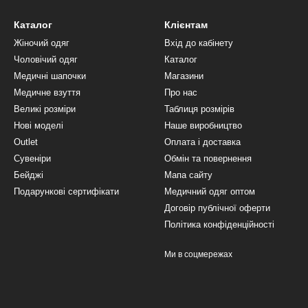
Каталог
Клієнтам
Жіночий одяг
Вхід до кабінету
Чоловічий одяг
Каталог
Медичні шапочки
Магазини
Медичне взуття
Про нас
Великі розміри
Таблиця розмірів
Нові моделі
Наше виробництво
Outlet
Оплата і доставка
Сувеніри
Обмін та повернення
Бейджі
Мапа сайту
Подарункові сертифікати
Медичний одяг оптом
Договір публічної оферти
Політика конфіденційності
Ми в соцмережах