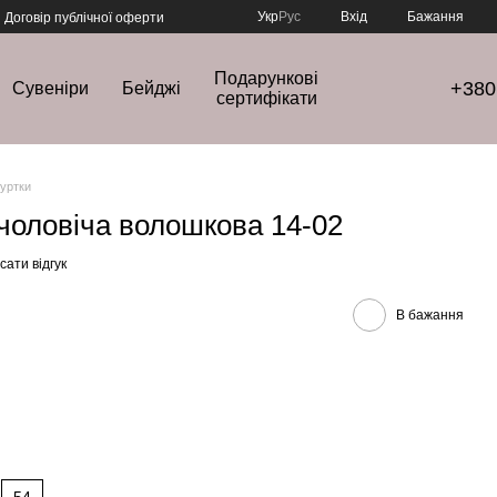
Укр
Рус
Вхід
Бажання
Договір публічної оферти
Подарункові
+380
Сувеніри
Бейджі
сертифікати
куртки
 чоловіча волошкова 14-02
ати відгук
В бажання