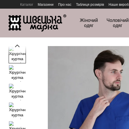
Перейти до основного контенту
Каталог
Магазини
Про нас
Таблиця розмірів
Наше вироб
Політика конфіденційності
Жіночий
Чоловічий
одяг
одяг