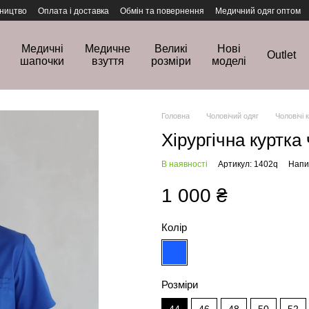
ництво
Оплата і доставка
Обмін та повернення
Медичний одяг оптом
Медичні
Медичне
Великі
Нові
Outlet
шапочки
взуття
розміри
моделі
Головна
Чоловічий одяг
Чоловічі 
Хірургічна куртка
В наявності
Артикул: 1402q
Напис
1 000 ₴
Колір
Розміри