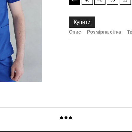
44
46
48
50
52
Купити
Опис
Розмірна сітка
Т