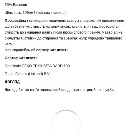
35% Бавовни
Щільність: 196г/м2 ( щільна тканина )
Професійна тканина
для медичного одягу з спеціальним просоченням,
що забезпечує стійкість кольору, високу міцність, низьку прозорість і
стійкість до зминання навіть після промислового прання. Матеріал не
скочується, стійкий до стирання та зберігає колір упродовж тривалого
часу.
Має європейський
сертифікат якості.
Сертифікат якості:
Certificate OEKO-TEX® STANDARD 100
Tootal Fabrics (Holland) B.V.
ДОГЛЯД
Доглядайте за своїм одягом, щоб продовжити строк його служби.