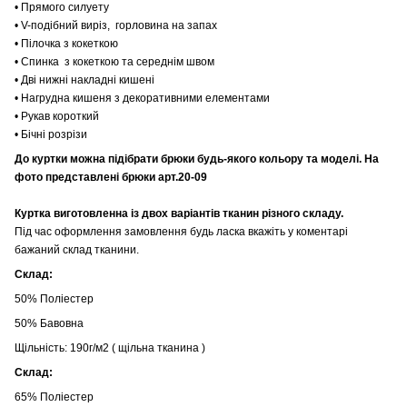
• Прямого силуету
• V-подібний виріз, горловина на запах
• Пілочка з кокеткою
• Спинка з кокеткою та середнім швом
• Дві нижні накладні кишені
• Нагрудна кишеня з декоративними елементами
• Рукав короткий
• Бічні розрізи
До куртки можна підібрати брюки будь-якого кольору та моделі. На
фото представлені брюки арт.20-09
Куртка виготовленна із двох варіантів тканин рiзного складу.
Під час оформлення замовлення будь ласка вкажіть у коментарі
бажаний склад тканини.
Склад:
50% Поліестер
50% Бавовна
Щільність: 190г/м2 ( щільна тканина )
Склад:
65% Поліестер