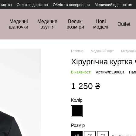
ництво
Оплата і доставка
Обмін та повернення
Медичний одяг оптом
Медичні
Медичне
Великі
Нові
Outlet
шапочки
взуття
розміри
моделі
Головна
Медичний одяг
Медичні 
Хірургічна куртка
В наявності
Артикул: 1906La
Нап
1 250 ₴
Колір
Розмір