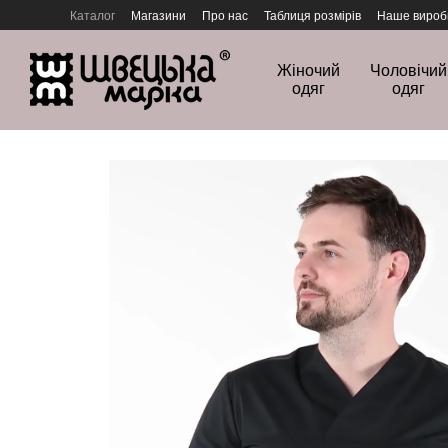
Перейти до основного контенту
Каталог
Магазини
Про нас
Таблиця розмірів
Наше вироб
Політика конфіденційності
Жіночий
Чоловічий
одяг
одяг