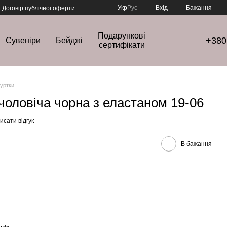
Укр
Рус
Вхід
Бажання
Договір публічної оферти
Подарункові
+380
Сувеніри
Бейджі
сертифікати
куртки
 чоловіча чорна з еластаном 19-06
исати відгук
В бажання