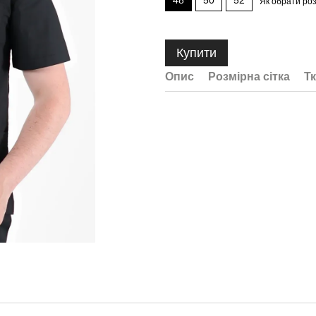
48
50
52
Як обрати ро
Купити
Опис
Розмірна сітка
Т