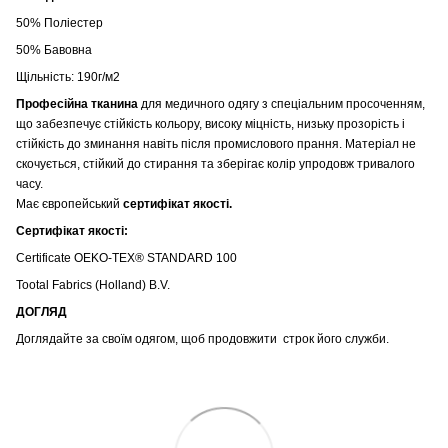
50% Поліестер
50% Бавовна
Щільність: 190г/м2
Професійна тканина
для медичного одягу з спеціальним просоченням,
що забезпечує стійкість кольору, високу міцність, низьку прозорість і
стійкість до зминання навіть після промислового прання. Матеріал не
скочується, стійкий до стирання та зберігає колір упродовж тривалого
часу.
Має європейський
сертифікат якості.
Сертифікат якості:
Certificate OEKO-TEX® STANDARD 100
Tootal Fabrics (Holland) B.V.
ДОГЛЯД
Доглядайте за своїм одягом, щоб продовжити строк його служби.