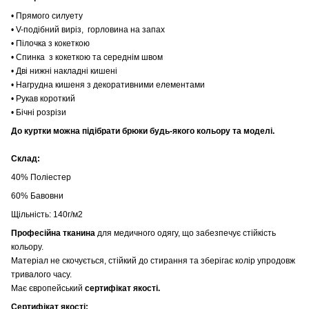
• Прямого силуету
• V-подібний виріз, горловина на запах
• Пілочка з кокеткою
• Спинка з кокеткою та середнім швом
• Дві нижні накладні кишені
• Нагрудна кишеня з декоративними елементами
• Рукав короткий
• Бічні розрізи
До куртки можна підібрати брюки будь-якого кольору та моделі.
Склад:
40% Поліестер
60% Бавовни
Щільність: 140г/м2
Професійна тканина
для медичного одягу, що забезпечує стійкість
кольору.
Матеріал не скочується, стійкий до стирання та зберігає колір упродовж
тривалого часу.
Має європейський
сертифікат якості.
Сертифікат якості: