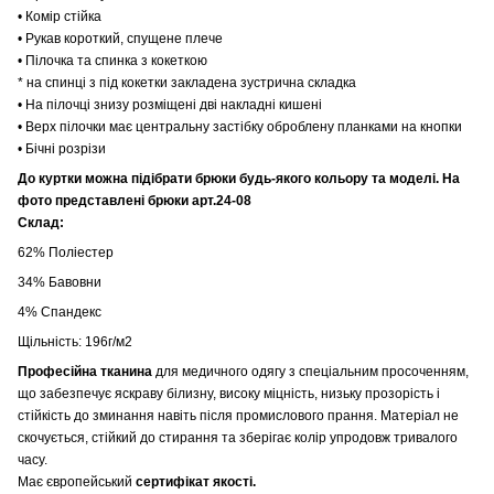
• Комір стійка
• Рукав короткий, спущене плече
• Пілочка та спинка з кокеткою
* на спинці з під кокетки закладена зустрична складка
• На пілочці знизу розміщені дві накладні кишені
• Верх пілочки має центральну застібку оброблену планками на кнопки
• Бічні розрізи
До куртки можна підібрати брюки будь-якого кольору та моделі. На
фото представлені брюки арт.24-08
Склад:
62% Поліестер
34% Бавовни
4% Спандекс
Щільність: 196г/м2
Професійна тканина
для медичного одягу з спеціальним просоченням,
що забезпечує яскраву білизну, високу міцність, низьку прозорість і
стійкість до зминання навіть після промислового прання. Матеріал не
скочується, стійкий до стирання та зберігає колір упродовж тривалого
часу.
Має європейський
сертифікат якості.