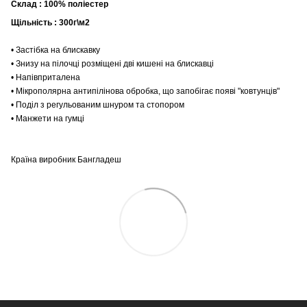
Склад : 100% поліестер
Щільність : 300г\м2
• Застібка на блискавку
• Знизу на пілочці розміщені дві кишені на блискавці
• Напівприталена
• Мікрополярна антипілінова обробка, що запобігає появі "ковтунців"
• Поділ з регульованим шнуром та стопором
• Манжети на гумці
Країна виробник Бангладеш