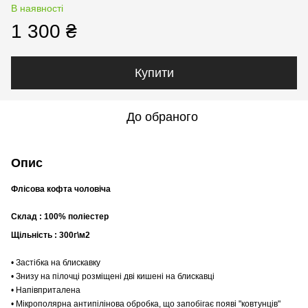
В наявності
1 300 ₴
Купити
До обраного
Опис
Флісова кофта чоловіча
Склад : 100% поліестер
Щільність : 300г\м2
• Застібка на блискавку
• Знизу на пілочці розміщені дві кишені на блискавці
• Напівприталена
• Мікрополярна антипілінова обробка, що запобігає появі "ковтунців"