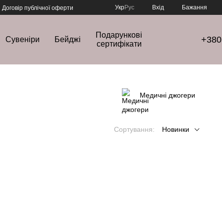
Укр
Рус
Вхід
Бажання
Договір публічної оферти
Подарункові
+380
Сувеніри
Бейджі
сертифікати
Медичні джогери
Сортування:
Новинки