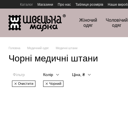
Перейти до основного контенту
Каталог
Магазини
Про нас
Таблиця розмірів
Наше вироб
Політика конфіденційності
Жіночий
Чоловічий
одяг
одяг
Головна
Медичний одяг
Медичні штани
Чорні медичні штани
Фільтр
Колір
Ціна, ₴
Очистити
Чорний