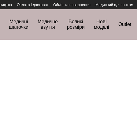
ництво
Оплата і доставка
Обмін та повернення
Медичний одяг оптом
Медичні
Медичне
Великі
Нові
Outlet
шапочки
взуття
розміри
моделі