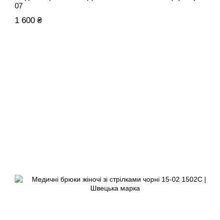
07
1 600 ₴