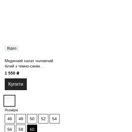
Відео
Медичний халат чоловічий
білий з темно-синім
оздобленням 10-08
1 550 ₴
Купити
Розміри
46
48
50
52
54
56
58
60